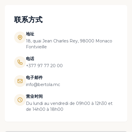
联系方式
地址
18, quai Jean Charles Rey, 98000 Monaco
Fontvieille
电话
+377 97 77 20 00
电子邮件
info@bertola.mc
营业时间
Du lundi au vendredi de 09h00 à 12h30 et
de 14h00 à 18h00