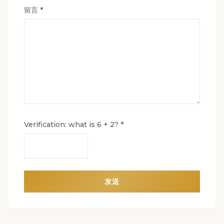
留言 *
Verification: what is 6 + 2? *
发送