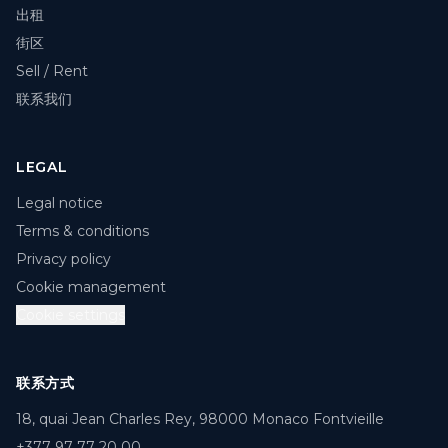
出租
街区
Sell / Rent
联系我们
LEGAL
Legal notice
Terms & conditions
Privacy policy
Cookie management
Cookie settings
联系方式
18, quai Jean Charles Rey, 98000 Monaco Fontvieille
+377 97 77 20 00