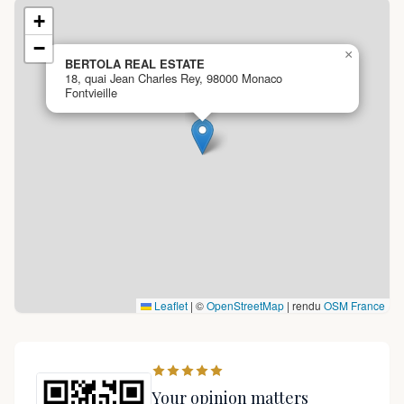
+
−
×
BERTOLA REAL ESTATE
18, quai Jean Charles Rey, 98000 Monaco
Fontvieille
Leaflet
|
©
OpenStreetMap
| rendu
OSM France
Your opinion matters