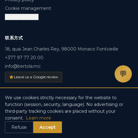
Cookie management
Cookie settings
联系方式
18, quai Jean Charles Rey, 98000 Monaco Fontvieille
+377 97 77 20 00
info@bertola.mc
💬
Leave us a Google review
We use cookies strictly necessary for the website to
function (session, security, language). No advertising or
© 2026 BERTOLA.MC. 版权所有。 · Créé par
DDV IT-
third-party tracking cookies are placed without your
Solutions
consent.
Learn more
Refuse
Accept