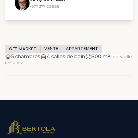
+377 377 05 888
VENTE
APPARTEMENT
OFF-MARKET
5 chambres
4 salles de bain
800 m²
Fontvieille
Ref: 006V