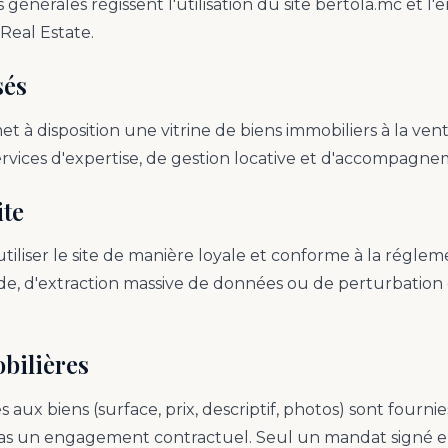
 générales régissent l'utilisation du site bertola.mc et l
eal Estate.
sés
à disposition une vitrine de biens immobiliers à la vente
ervices d'expertise, de gestion locative et d'accompagne
ite
 utiliser le site de manière loyale et conforme à la régle
de, d'extraction massive de données ou de perturbation 
bilières
 aux biens (surface, prix, descriptif, photos) sont fournies 
s un engagement contractuel. Seul un mandat signé entre