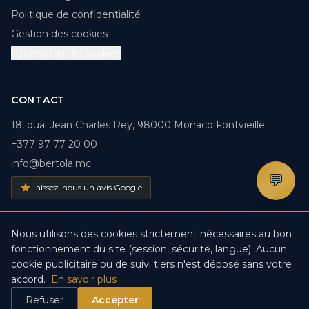
Politique de confidentialité
Gestion des cookies
Paramétrer les cookies
CONTACT
18, quai Jean Charles Rey, 98000 Monaco Fontvieille
+377 97 77 20 00
info@bertola.mc
💬
Laissez-nous un avis Google
Nous utilisons des cookies strictement nécessaires au bon
fonctionnement du site (session, sécurité, langue). Aucun
© 2026 BERTOLA.MC. Tous droits réservés. · Créé par
DDV
cookie publicitaire ou de suivi tiers n'est déposé sans votre
IT-Solutions
accord.
En savoir plus
Refuser
Accepter