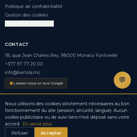
Politique de confidentialité
Gestion des cookies
Paramétrer les cookies
CONTACT
18, quai Jean Charles Rey, 98000 Monaco Fontvieille
+377 97 77 20 00
info@bertola.mc
💬
Laissez-nous un avis Google
Nous utilisons des cookies strictement nécessaires au bon
fonctionnement du site (session, sécurité, langue). Aucun
© 2026 BERTOLA.MC. Tous droits réservés. · Créé par
DDV
cookie publicitaire ou de suivi tiers n'est déposé sans votre
IT-Solutions
accord.
En savoir plus
Refuser
Accepter