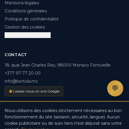
Mentions légales
Conditions générales
Politique de confidentialité
Gestion des cookies
Paramétrer les cookies
CONTACT
18, quai Jean Charles Rey, 98000 Monaco Fontvieille
+377 97 77 20 00
info@bertola.mc
💬
Laissez-nous un avis Google
Nous utilisons des cookies strictement nécessaires au bon
fonctionnement du site (session, sécurité, langue). Aucun
© 2026 BERTOLA.MC. Tous droits réservés. · Créé par
DDV
cookie publicitaire ou de suivi tiers n'est déposé sans votre
IT-Solutions