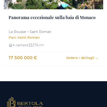
Panorama eccezionale sulla baia di Monaco
La Rousse – Saint Roman
Parc Saint Roman
4 camere
276 m²
17 500 000 €
Vedere i dettagli →