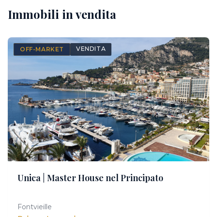
Immobili in vendita
VENDITA
OFF-MARKET
CONFIDENTIEL
Unica | Master House nel Principato
Accesso esclusivo su richiesta
Fontvieille