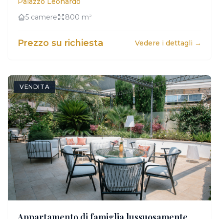
Palazzo Leonardo
5 camere
800 m²
Prezzo su richiesta
Vedere i dettagli →
VENDITA
Appartamento di famiglia lussuosamente