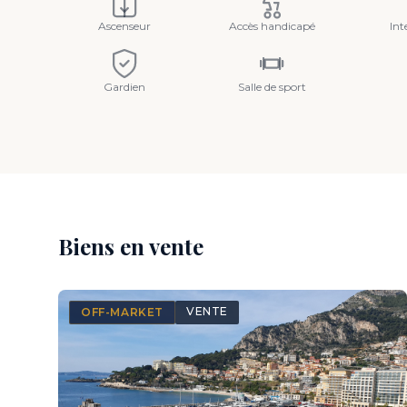
Ascenseur
Accès handicapé
In
Gardien
Salle de sport
Biens en vente
VENTE
OFF-MARKET