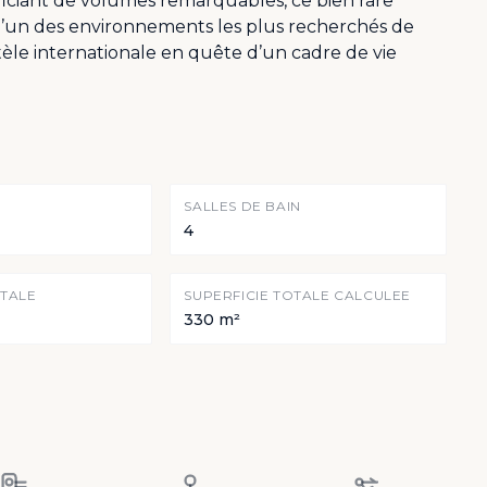
ficiant de volumes remarquables, ce bien rare
 l’un des environnements les plus recherchés de
èle internationale en quête d’un cadre de vie
SALLES DE BAIN
4
OTALE
SUPERFICIE TOTALE CALCULEE
330 m²