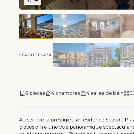
1
/ 14
SEASIDE PLAZA
6 pieces
4 chambres
4 salles de bain
3
Au sein de la prestigieuse résidence Seaside Pla
pièces offre une vue panoramique spectaculaire 