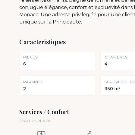
reliefs environnants. Baigné de lumière et béné
conjugue élégance, confort et exclusivité dans
Monaco. Une adresse privilégiée pour une client
unique sur la Principauté.
Caracteristiques
PIECES
CHAMBRES
6
4
PARKINGS
SUPERFICIE T
2
330 m²
Services / Confort
SEASIDE PLAZA