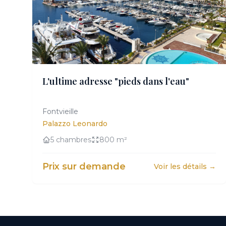
CONFIDENTIEL
L'ultime adresse "pieds dans l'eau"
Acces exclusif sur demande
Fontvieille
Palazzo Leonardo
5 chambres
800 m²
Prix sur demande
Voir les détails →