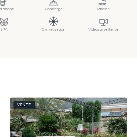
terphone
Concierge
Piscine
SPA
Climatisation
Vidéosurveillance
VENTE