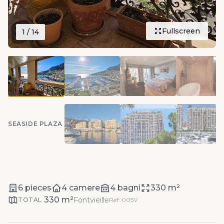
Fullscreen
1
/ 14
SEASIDE PLAZA
6 pieces
4 camere
4 bagni
330 m²
330 m²
Fontvieille
TOTAL
Ref: 005V