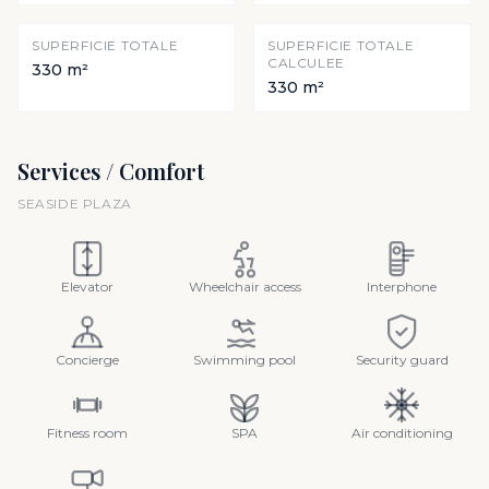
SUPERFICIE TOTALE
SUPERFICIE TOTALE
CALCULEE
330 m²
330 m²
Services / Comfort
SEASIDE PLAZA
Elevator
Wheelchair access
Interphone
Concierge
Swimming pool
Security guard
Fitness room
SPA
Air conditioning