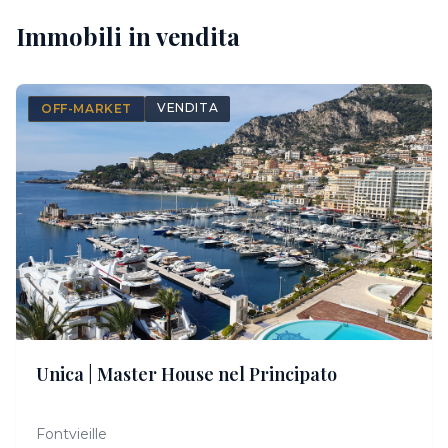
Immobili in vendita
VENDITA
OFF-MARKET
CONFIDENTIEL
Unica | Master House nel Principato
Accesso esclusivo su richiesta
Fontvieille