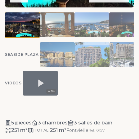
SEASIDE PLAZA
VIDÉOS
MP4
5 pieces
3 chambres
3 salles de bain
251 m²
251 m²
Fontvieille
TOTAL
Ref: 015V