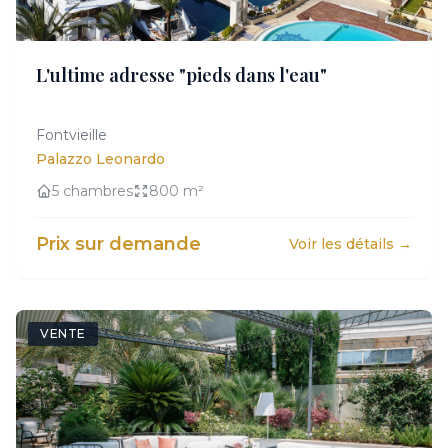
CONFIDENTIEL
L'ultime adresse "pieds dans l'eau"
Acces exclusif sur demande
Fontvieille
Palazzo Leonardo
5 chambres
800 m²
Prix sur demande
Voir les détails →
VENTE