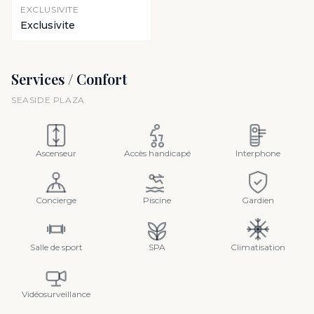
EXCLUSIVITE
Exclusivite
Services / Confort
SEASIDE PLAZA
Ascenseur
Accès handicapé
Interphone
Concierge
Piscine
Gardien
Salle de sport
SPA
Climatisation
Vidéosurveillance