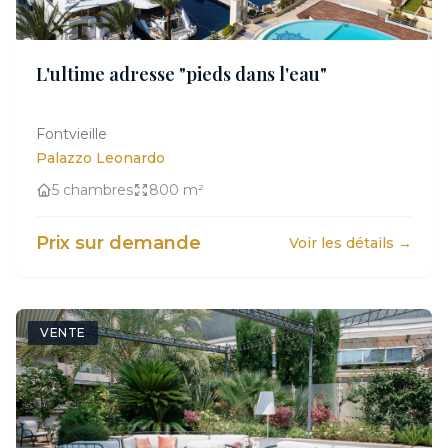
CONFIDENTIEL
L'ultime adresse "pieds dans l'eau"
Acces exclusif sur demande
Fontvieille
Palazzo Leonardo
5 chambres
800 m²
Prix sur demande
Voir les détails →
VENTE