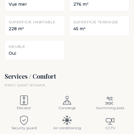
Vue mer
276 m²
SUPERFICIE HABITABLE
SUPERFICIE TERRASSE
228 m²
45 m²
MEUBLE
Oui
Services / Comfort
PARC SAINT ROMAN
Elevator
Concierge
Swimming pool
Security guard
Air conditioning
CCTV